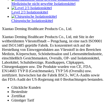
Medizinische nicht gewebte Isolationskittel
Level 2/3 Isolationskittel
Chirurgische Isolationskittel
Xiantao Deming Healthcare Products Co., Ltd.
Xiantao Deming Healthcare Products Co., Ltd, mit Sitz in der
weltberühmten Vliesstoffstadt -- Pengchang, ist eine nach ISO9001
und ISO13485 geprüfte Fabrik. Es konzentriert sich auf die
Herstellung von Einwegprodukten aus Vliesstoff in den Bereichen
Medizin, Körperschutz, Schönheitssalon und Lebensmittelindustrie,
einschließlich Gesichtsmasken, Overalls, OP- und Isolationskittel,
Laborkittel, Schuhüberzüge, Rundkappen, Clipkappen,
Chirurgenkappen usw. Die Produkte wurden von CE, FDA,
EN14683 TYP II (Gesichtsmaske), TYP 5/6 (Overalls) usw.
zertifiziert. Inzwischen hat die Fabrik BSCI-, WCA-Audits sowie
das FDA-Audit der US-Regierung mit 0 Beobachtungen bestanden.
Glückliche Kunden
Bestenliste
Zertifikat
Günstiger Tarif