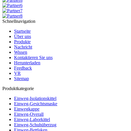
Schnellnavigation
Startseite
Über uns
Produkte
Nachricht
Wissen
Kontaktieren Sie uns
Herunterladen
Feedback
VR
Sitemap
Produktkategorie
Einweg-Isolationskittel
Einweg-Gesichtsmaske
Einwegkappe
Einweg-Overall
Einweg-Laborkittel
Einweg-Schuhüberzug
Einweg-Bettlaken