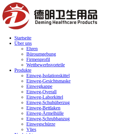
Startseite
Über uns
Ehren
Büroumgebung
Firmenprofil
Wettbewerbsvorteile
Produkte
Einweg-Isolationskittel
Einweg-Gesichtsmaske
Einwegkappe
Einweg-Overall
Einweg-Laborkittel
Einweg-Schuhüberzug
Einweg-Bettlaken
Einweg-Ärmelhülle
Einweg-Schrubbanzug
Einwegschürze
Vlies