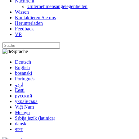
Nachricht
Unternehmensangelegenheiten
Wissen
Kontaktieren Sie uns
Herunterladen
Feedback
VR
Sprache
Deutsch
English
bosanski
Português
اردو
Eesti
русский
українська
Việt Nam
Melayu
Srbija jezik (latinica)
dansk
বাংলা